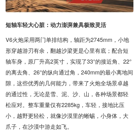
短轴车轻大心脏：动力澎湃兼具极致灵活
V6火炮采用两门单排结构，轴距为2745mm，小地
形穿越游刃有余，翻越沙梁更是心里有底；配合短
轴车身，原厂升高2英寸，实现了33°的接近角、22°
的离去角、26°的纵向通过角，240mm的最小离地间
隙，这些优秀的几何能力，带来了火炮全场景卓越
的通过性，无论是雪、泥、沙、山，各种场景都轻
松应对。整车重量仅有2285kg，车轻，接地比压
小，越野更轻松，就像沙漠里的蜥蜴，小身体，大
爪子，在沙漠中游走如飞。