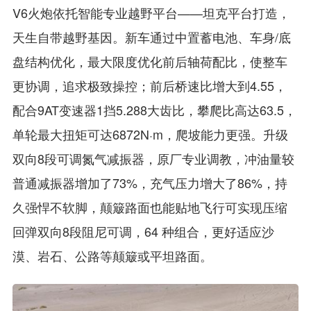
V6火炮依托智能专业越野平台——坦克平台打造，
天生自带越野基因。新车通过中置蓄电池、车身/底
盘结构优化，最大限度优化前后轴荷配比，使整车
更协调，追求极致操控；前后桥速比增大到4.55，
配合9AT变速器1挡5.288大齿比，攀爬比高达63.5，
单轮最大扭矩可达6872N·m，爬坡能力更强。升级
双向8段可调氮气减振器，原厂专业调教，冲油量较
普通减振器增加了73%，充气压力增大了86%，持
久强悍不软脚，颠簸路面也能贴地飞行可实现压缩
回弹双向8段阻尼可调，64 种组合，更好适应沙
漠、岩石、公路等颠簸或平坦路面。