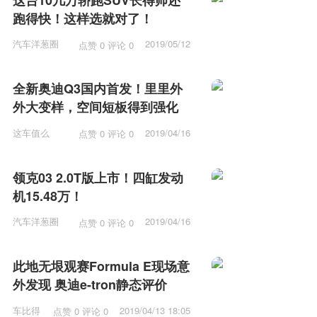
跑得快！这样选就对了！
汽车洋葱圈
2019/05/12
点赞 0 评论 0
15:53
全新奥迪Q3国内首发！里里外
外大变样，空间短板得到强化
这车值么
2019/04/16
点赞 0 评论 0
12:15
领克03 2.0T版上市！四缸发动
机15.48万！
汽车洋葱圈
2019/04/16
点赞 0 评论 0
11:57
此地无垠观赛Formula E现场意
外发现 奥迪e-tron静态评价
车比得
2019/04/13 18:05
点赞 0 评论 0